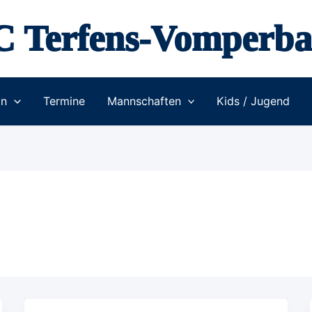
C Terfens-Vomperba
in
Termine
Mannschaften
Kids / Jugend