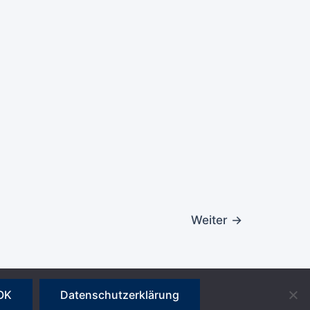
Weiter
→
TC Terfens-Vomperbach
Weisslahn 4
OK
Datenschutzerklärung