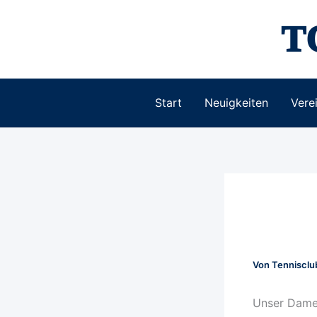
Zum
T
Inhalt
springen
Start
Neuigkeiten
Vere
Von
Tenniscl
Unser Damen