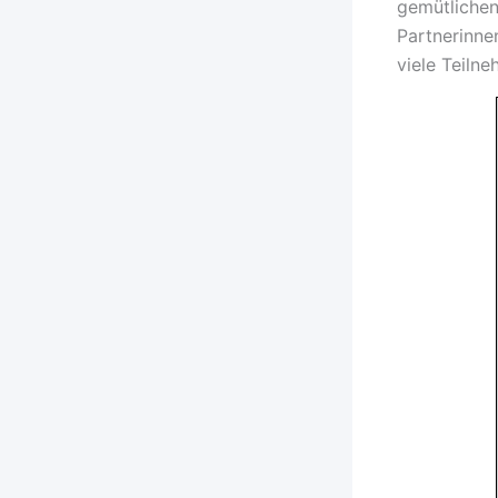
gemütlichen
Partnerinne
viele Teiln