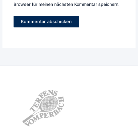
Browser für meinen nächsten Kommentar speichern.
TC Terfens-
Vomperbach
Weisslahn 4
6123 Terfens
kontakt.tctv@gmail.com