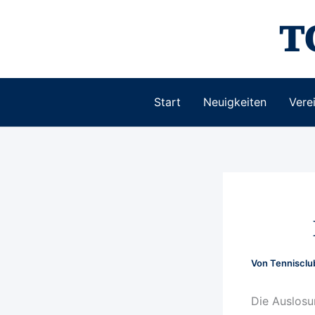
Zum
T
Inhalt
springen
Start
Neuigkeiten
Vere
Von
Tenniscl
Die Auslosun