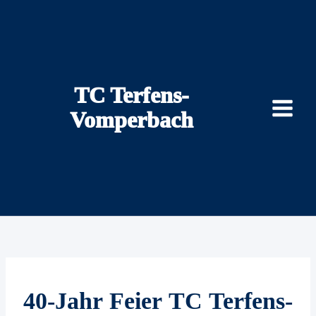
Zum
Inhalt
springen
TC Terfens-
Vomperbach
40-Jahr Feier TC Terfens-