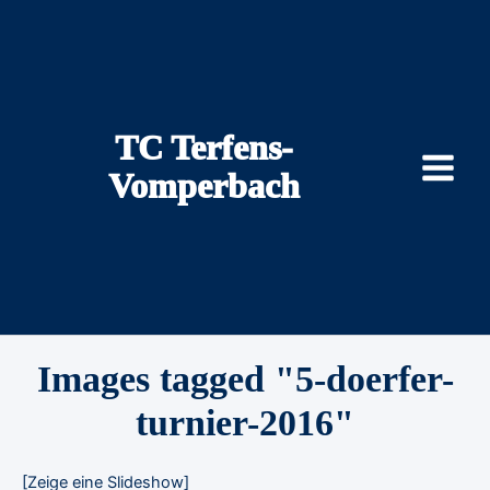
Zum
Inhalt
springen
TC Terfens-
Vomperbach
Images tagged "5-doerfer-
turnier-2016"
[Zeige eine Slideshow]