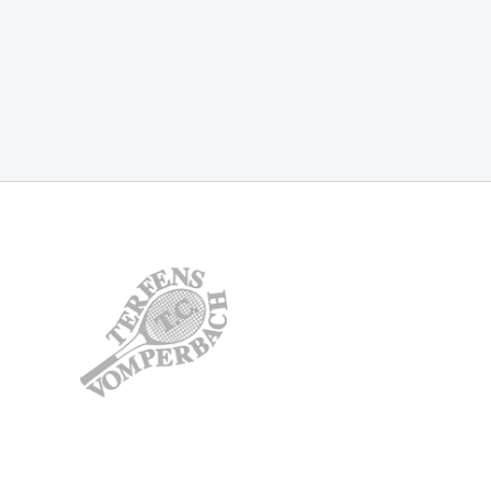
TC Terfens-
Vomperbach
Weisslahn 4
6123 Terfens
kontakt.tctv@gmail.com