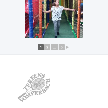
1
2
...
5
►
TC Terfens-
Vomperbach
Weisslahn 4
6123 Terfens
kontakt.tctv@gmail.com