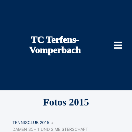
Zum
Inhalt
springen
TC Terfens-
Vomperbach
Fotos 2015
TENNISCLUB 2015
»
DAMEN 35+ 1 UND 2 MEISTERSCHAFT