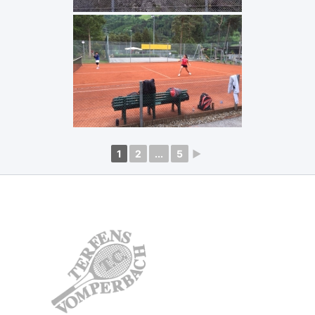
1
2
...
5
►
TC Terfens-
Vomperbach
Weisslahn 4
6123 Terfens
kontakt.tctv@gmail.com